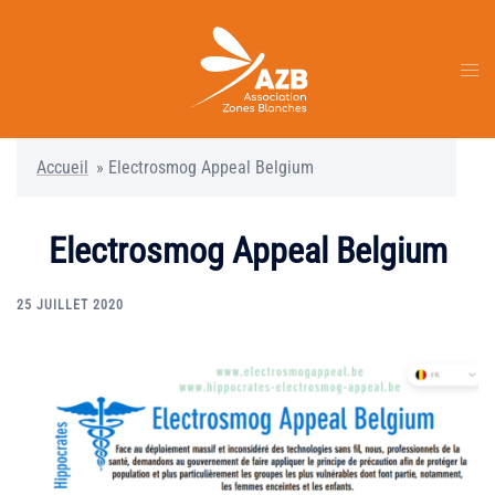
Aller
au
contenu
Ouvr
le
men
Accueil
»
Electrosmog Appeal Belgium
Electrosmog Appeal Belgium
25 JUILLET 2020