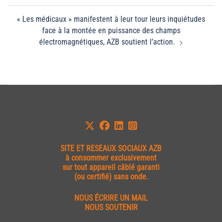
Navigation
« Les médicaux » manifestent à leur tour leurs inquiétudes
d’article
face à la montée en puissance des champs
électromagnétiques, AZB soutient l’action.
SITE ET
RESEAUX SOCIAUX AZB
à consommer exclusivement
sur tout appareil câblé garanti
(ou certifié) sans onde.
NOUS ÉCRIRE UN MAIL
NOUS SOUTENIR